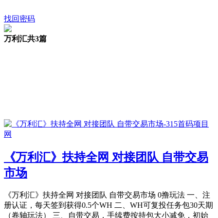
找回密码
万利汇
共3篇
《万利汇》扶持全网 对接团队 自带交易
市场
《万利汇》扶持全网 对接团队 自带交易市场 0撸玩法 一、注
册认证，每天签到获得0.5个WH 二、WH可复投任务包30天期
（卷轴玩法） 三、自带交易，手续费按持包大小减免，初始