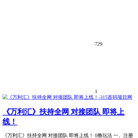
729
1
《万利汇》扶持全网 对接团队 即将上
线！
《万利汇》扶持全网 对接团队 即将上线！ 0撸玩法 一、注册