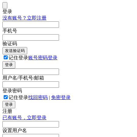
登录
没有账号？立即注册
手机号
验证码
发送验证码
记住登录
账号密码登录
登录
用户名/手机号/邮箱
登录密码
记住登录
找回密码
|
免密登录
登录
注册
已有账号，立即登录
设置用户名