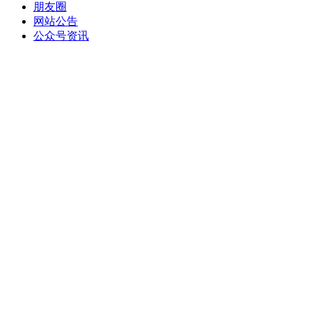
朋友圈
网站公告
公众号资讯