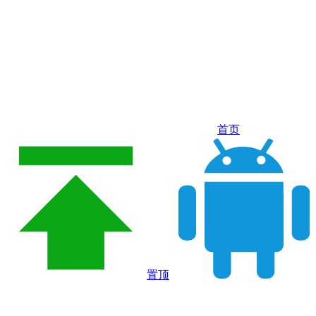
首页
置顶