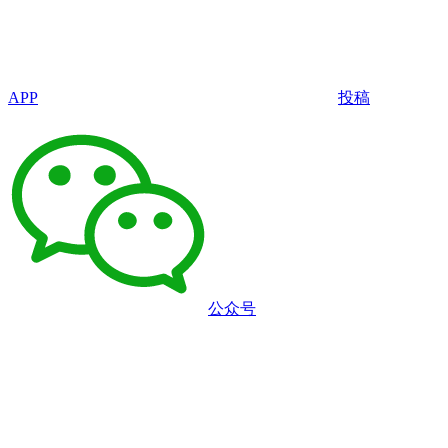
APP
投稿
公众号