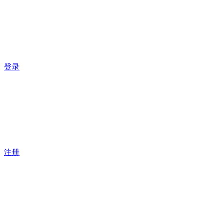
登录
注册