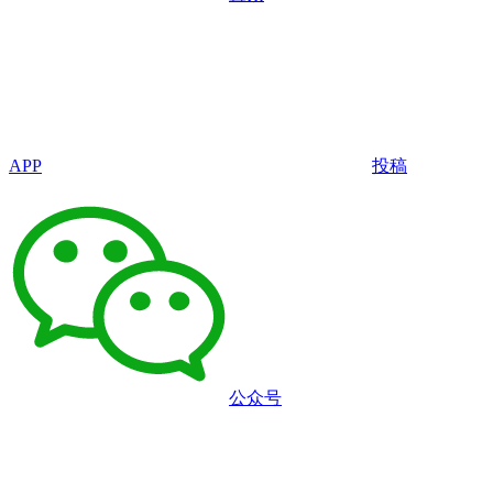
APP
投稿
公众号