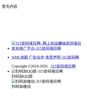
暂无内容
XML地图
广告合作
免责声明
315首码网
Copyright ©2019-2026 ·
315首码项目网
扫码加QQ群
扫码加微信