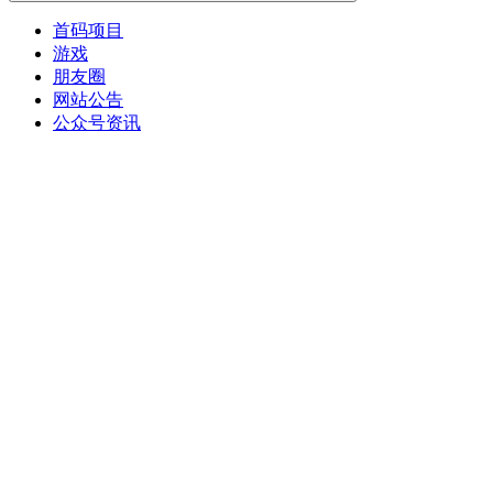
首码项目
游戏
朋友圈
网站公告
公众号资讯