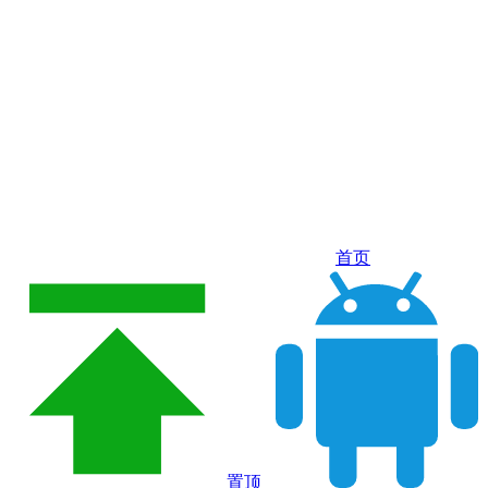
首页
置顶