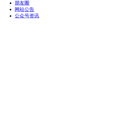
朋友圈
网站公告
公众号资讯