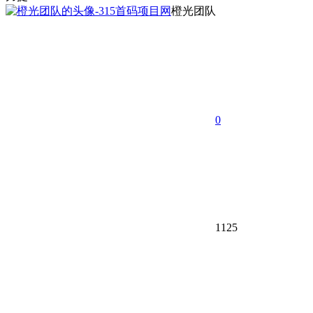
橙光团队
0
1125