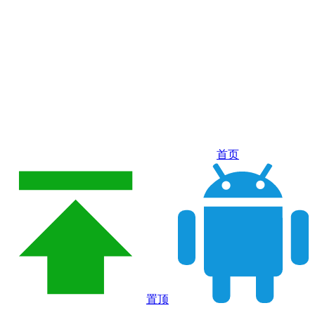
首页
置顶