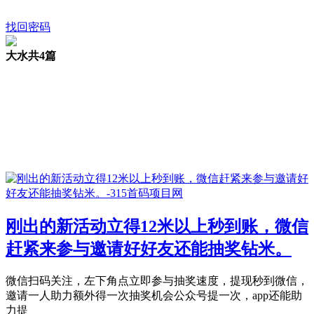
找回密码
大水
共4篇
刚出的新活动立得12米以上秒到账，微信
赶紧来参与邀请好好友还能抽奖钻米。
微信扫码关注，左下角点立即参与抽奖速度，提现秒到微信，
邀请一人助力额外得一次抽奖机会公众号提一次，app还能助
力提