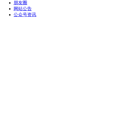
朋友圈
网站公告
公众号资讯