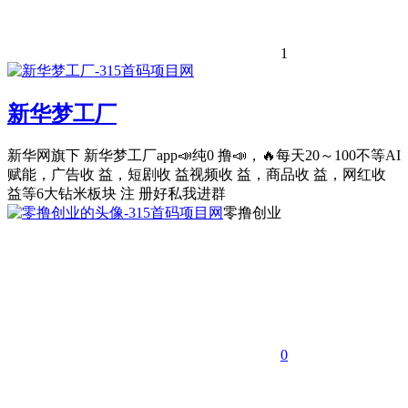
1
新华梦工厂
新华网旗下 新华梦工厂app📣纯0 撸📣，🔥每天20～100不等AI
赋能，广告收 益，短剧收 益视频收 益，商品收 益，网红收
益等6大钻米板块 注 册好私我进群
零撸创业
0