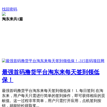
找回密码
淘东来
共1篇
最强首码撸货平台淘东来每天签到领低
保！
最强首码撸货平台淘东来每天签到领低保！ 1. 每日签到 在淘
东来，用户每天只需进行简単的签到操作，即可获得相应的贡
献值。这一过程非常简単，用户只需打开应用，点机签到按
钮，就能轻松获取奖...