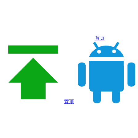
首页
置顶