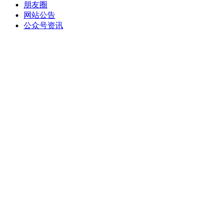
朋友圈
网站公告
公众号资讯