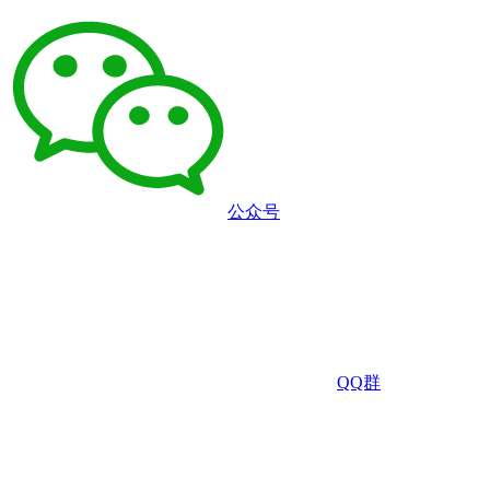
公众号
QQ群