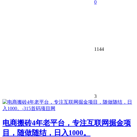
0
1144
3
电商搬砖4年老平台，专注互联网掘金项
目，随做随结，日入1000。