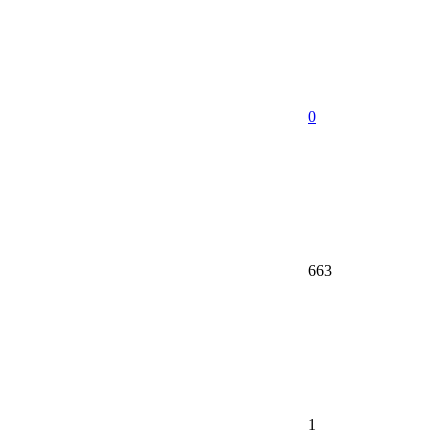
0
663
1