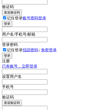
验证码
发送验证码
记住登录
账号密码登录
登录
用户名/手机号/邮箱
登录密码
记住登录
找回密码
|
免密登录
登录
注册
已有账号，立即登录
设置用户名
手机号
验证码
发送验证码