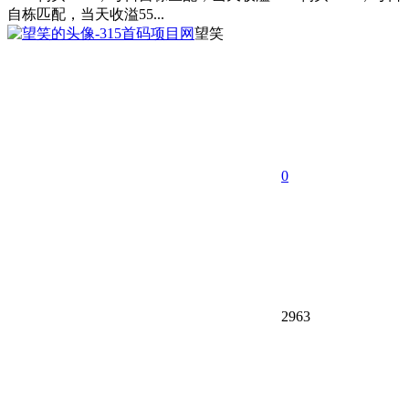
自栋匹配，当天收溢55...
望笑
0
2963