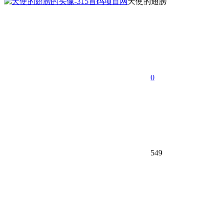
天使的翅膀
0
549