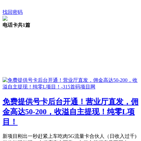
找回密码
电话卡
共1篇
免费提供号卡后台开通！营业厅直发，佣
金高达50-200，收溢自主提现！纯零L项
目！
新项目刚出一秒赶紧上车吃肉5G流量卡合伙人（日收入过千)