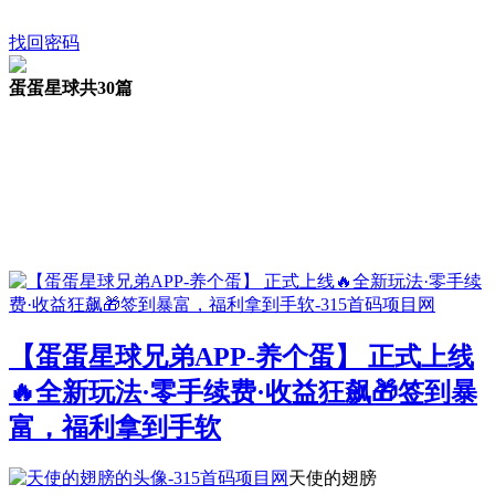
找回密码
蛋蛋星球
共30篇
【蛋蛋星球兄弟APP-养个蛋】 正式上线
🔥全新玩法·零手续费·收益狂飙🎁签到暴
富，福利拿到手软​
天使的翅膀