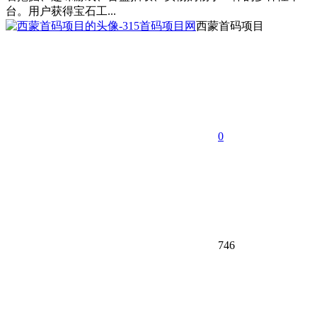
台。用户获得宝石工...
西蒙首码项目
0
746