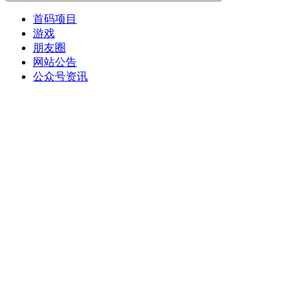
首码项目
游戏
朋友圈
网站公告
公众号资讯