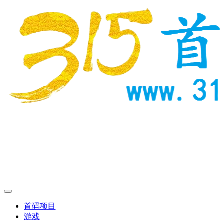
首码项目
游戏