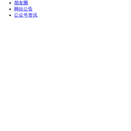
朋友圈
网站公告
公众号资讯