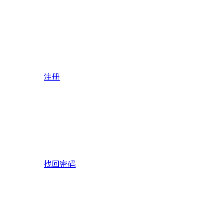
注册
找回密码