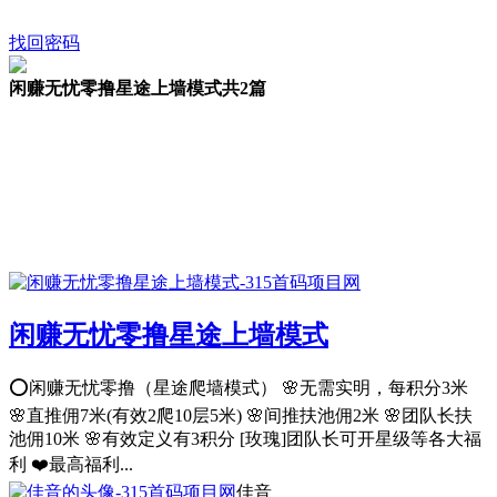
找回密码
闲赚无忧零撸星途上墙模式
共2篇
闲赚无忧零撸星途上墙模式
⭕️闲赚无忧零撸（星途爬墙模式） 🌸无需实明，每积分3米
🌸直推佣7米(有效2爬10层5米) 🌸间推扶池佣2米 🌸团队长扶
池佣10米 🌸有效定义有3积分 [玫瑰]团队长可开星级等各大福
利 ❤️最高福利...
佳音