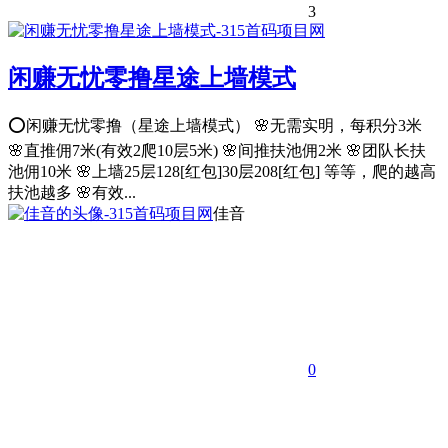
3
闲赚无忧零撸星途上墙模式
⭕️闲赚无忧零撸（星途上墙模式） 🌸无需实明，每积分3米
🌸直推佣7米(有效2爬10层5米) 🌸间推扶池佣2米 🌸团队长扶
池佣10米 🌸上墙25层128[红包]30层208[红包] 等等，爬的越高
扶池越多 🌸有效...
佳音
0