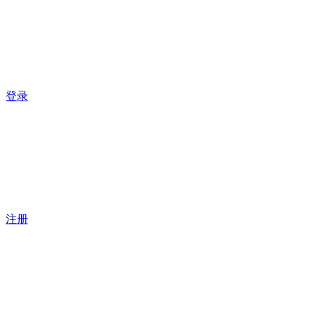
登录
注册