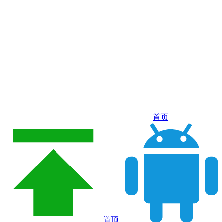
首页
置顶