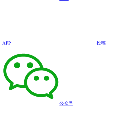
APP
投稿
公众号