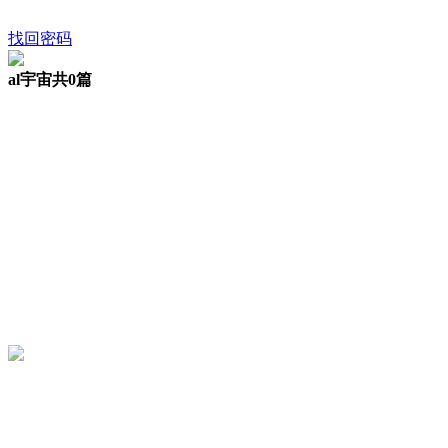
找回密码
al宇宙
共0篇