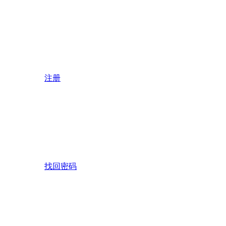
注册
找回密码