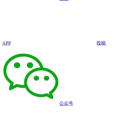
APP
投稿
公众号