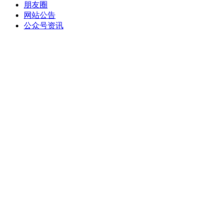
朋友圈
网站公告
公众号资讯