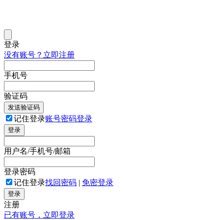
登录
没有账号？立即注册
手机号
验证码
发送验证码
记住登录
账号密码登录
登录
用户名/手机号/邮箱
登录密码
记住登录
找回密码
|
免密登录
登录
注册
已有账号，立即登录