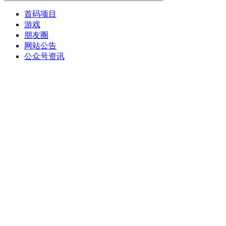
首码项目
游戏
朋友圈
网站公告
公众号资讯