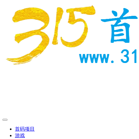
首码项目
游戏