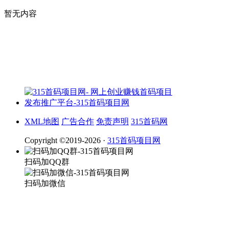
暂无内容
XML地图
广告合作
免责声明
315首码网
Copyright ©2019-2026 ·
315首码项目网
扫码加QQ群
扫码加微信