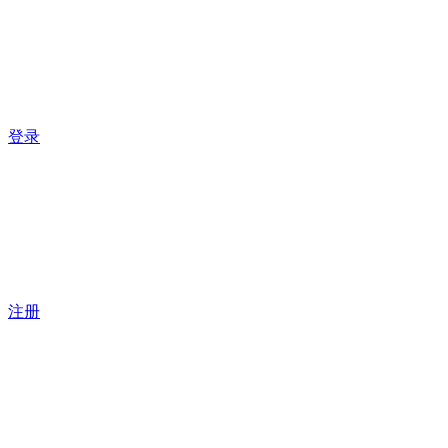
登录
注册