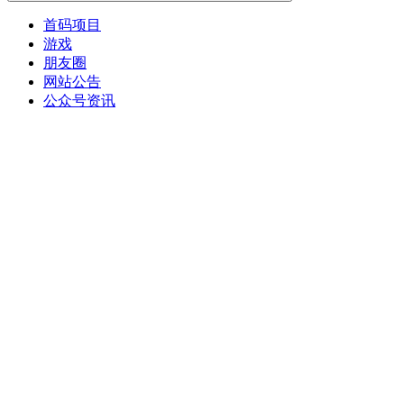
首码项目
游戏
朋友圈
网站公告
公众号资讯