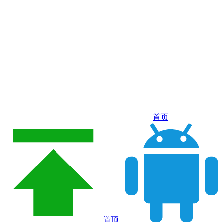
首页
置顶