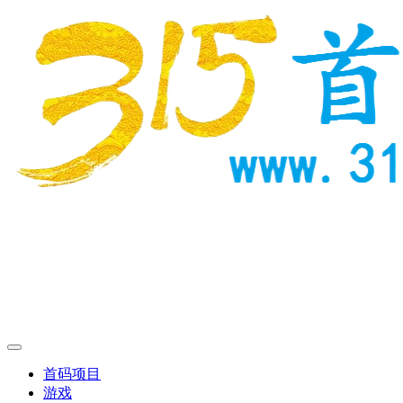
首码项目
游戏