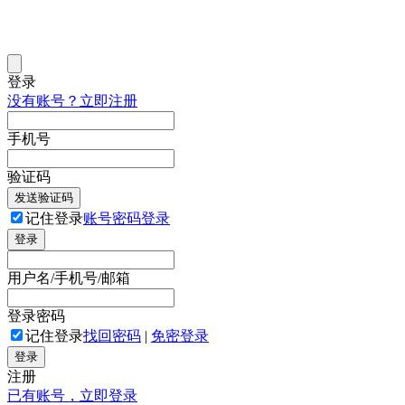
登录
没有账号？立即注册
手机号
验证码
发送验证码
记住登录
账号密码登录
登录
用户名/手机号/邮箱
登录密码
记住登录
找回密码
|
免密登录
登录
注册
已有账号，立即登录