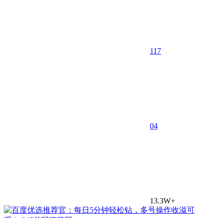
117
0
4
13.3W+