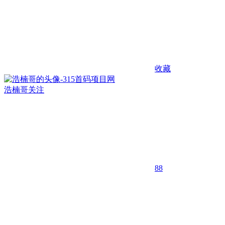
收藏
浩楠哥
关注
88