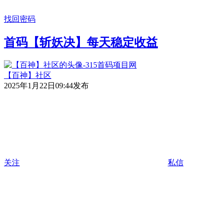
找回密码
首码【斩妖决】每天稳定收益
【百神】社区
2025年1月22日09:44发布
关注
私信