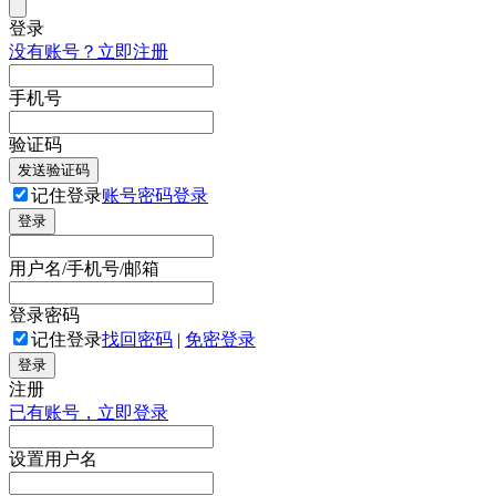
登录
没有账号？立即注册
手机号
验证码
发送验证码
记住登录
账号密码登录
登录
用户名/手机号/邮箱
登录密码
记住登录
找回密码
|
免密登录
登录
注册
已有账号，立即登录
设置用户名