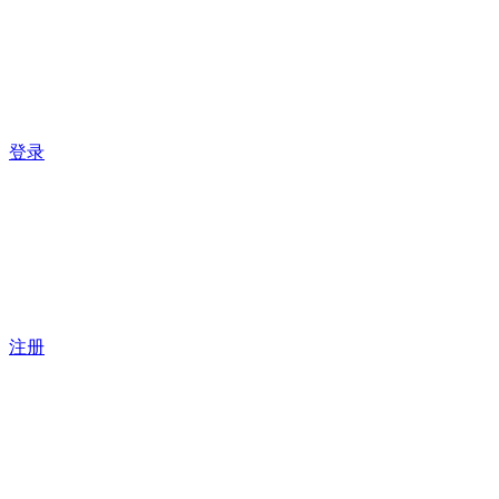
登录
注册