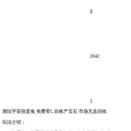
0
2042
2
潮玩宇宙扭蛋兔 免费零L 自栋产宝石 市场无县回收
玩法介绍：