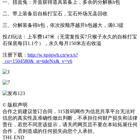
一、扭蛋兔：开蛋获得道具装备上，多余的分解换h包
二、带上装备后自栋打宝石，宝石外场无县回收
三、分解装备得h包，依次按顺序越开h包越大，满0.3提
投ZI玩法：上车费147米（无需复投买7只猴子永久的自栋打宝
石保底每日1.1个），永久每月150米左右收溢
注册下载：
http://w.jqsjgwb.cn/wx/s?
_co=1504580&_st=tideNx&_v=v6
©
版权声明
合作之前建议签订合同，315首码网作为信息共享平台无法对
信息的真实性及准确性做出判断，不承担任何财产损失和法律
责任，若您不同意该提示，请关闭网页且不要在本站拓展任何
合作，否则造成的任何损失由您个人承担。
THE END