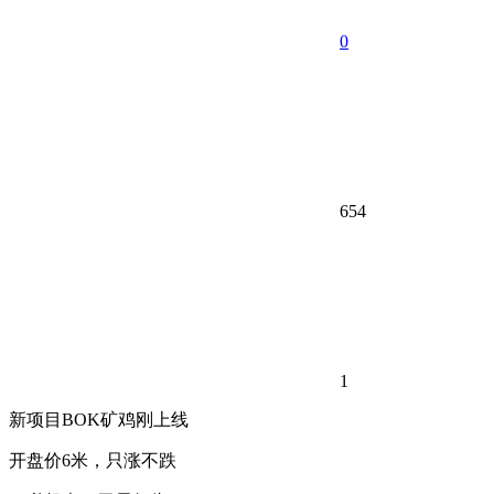
0
654
1
新项目BOK矿鸡刚上线
​开盘价6米，只涨不跌