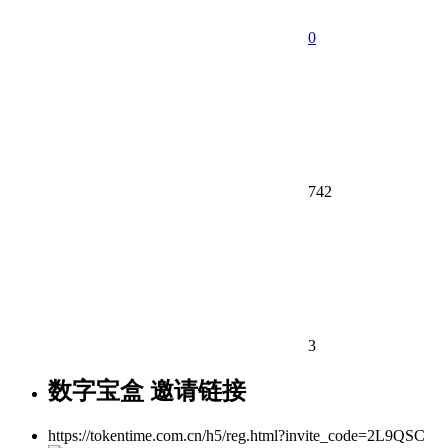
0
742
3
数字宝盒 邀请链接
https://tokentime.com.cn/h5/reg.html?invite_code=2L9QSC