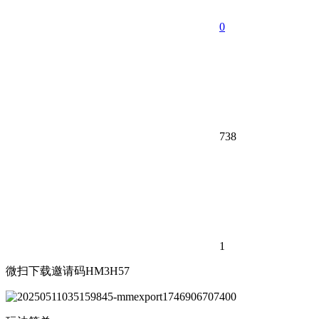
0
738
1
微扫下载邀请码HM3H57