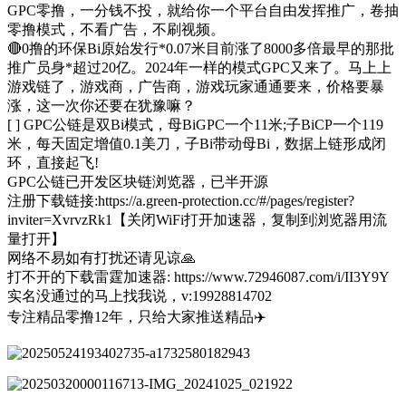
GPC零撸，一分钱不投，就给你一个平台自由发挥推广，卷抽
零撸模式，不看广告，不刷视频。
🔴0撸的环保Bi原始发行*0.07米目前涨了8000多倍最早的那批
推广员身*超过20亿。2024年一样的模式GPC又来了。马上上
游戏链了，游戏商，广告商，游戏玩家通通要来，价格要暴
涨，这一次你还要在犹豫嘛？
[ ] GPC公链是双Bi模式，母BiGPC一个11米;子BiCP一个119
米，每天固定增值0.1美刀，子Bi带动母Bi，数据上链形成闭
环，直接起飞!
GPC公链已开发区块链浏览器，已半开源
注册下载链接:https://a.green-protection.cc/#/pages/register?
inviter=XvrvzRk1【关闭WiFi打开加速器，复制到浏览器用流
量打开】
网络不易如有打扰还请见谅🙏
打不开的下载雷霆加速器: https://www.72946087.com/i/II3Y9Y
实名没通过的马上找我说，v:19928814702
专注精品零撸12年，只给大家推送精品✈️