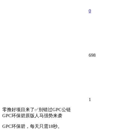
0
698
1
零撸好项目来了✅别错过GPC公链
GPC环保碧原版人马强势来袭
GPC环保碧，每天只需18秒。