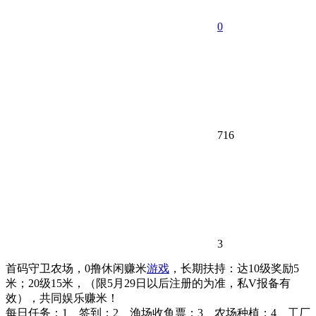
0
716
3
首码守卫农场，0撸休闲赚米
游戏
，长期扶持：达10级奖励5
米；20级15米，（限5月29日以后注册的为准，私V报备有
效），共同娱乐赚米！
每日任务：1、签到；2、渔场收鱼票；3、农场种植；4、工厂