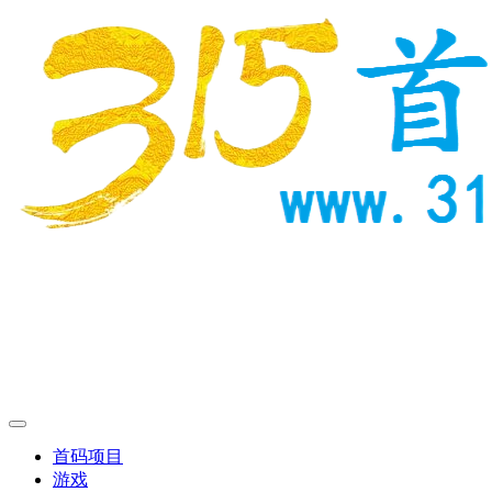
首码项目
游戏