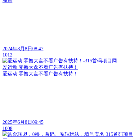
项目
2024年8月8日08:47
1012
爱运动 零撸大盘不看广告有扶持！
爱运动 零撸大盘不看广告有扶持！
2025年6月8日09:45
1008