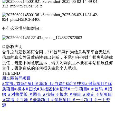
有什么不懂的加群问！
©
版权声明
合作之前建议签订合同，315首码网作为信息共享平台无法对
信息的真实性及准确性做出判断，不承担任何财产损失和法律
责任，若您不同意该提示，请关闭网页且不要在本站拓展任何
合作，否则造成的任何损失由您个人承担。
THE END
朋友圈
首码项目
# 零撸
# 首码
# 项目
# 新项目
# 白嫖
# 稳定
# 扶持
# 最新项目
# 优
质项目
# 橡木
# 团长
# 对接团长
# 招聘
# 一手项目
# ​＃首码 ＃招
聘 ＃对接团长 ＃团长 ＃扶持 ＃橡木 ＃项目 ＃稳定 ＃新项目
＃零撸 ＃白嫖 ＃最新项目 ＃优质项目 ＃一手项目 ＃一手资
源