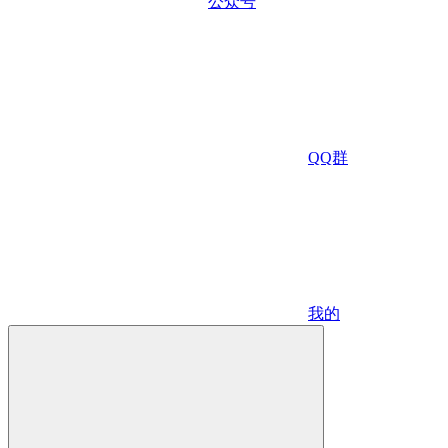
公众号
QQ群
我的