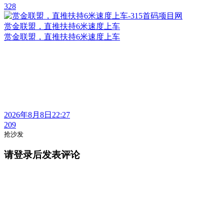
328
赏金联盟，直推扶持6米速度上车
赏金联盟，直推扶持6米速度上车
2026年8月8日22:27
209
抢沙发
请登录后发表评论