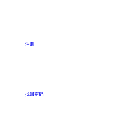
注册
找回密码