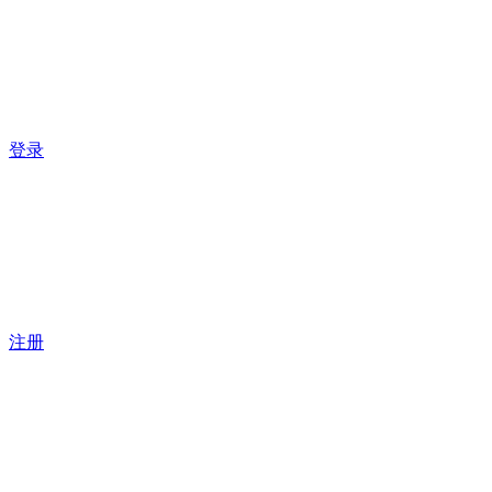
登录
注册