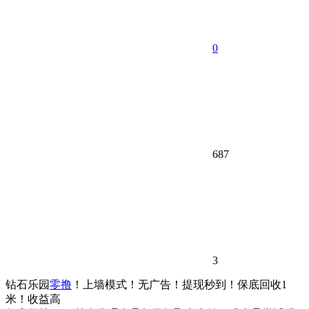
0
687
3
钻石乐园
零撸
！上墙模式！无广告！提现秒到！保底回收1
米！收益高