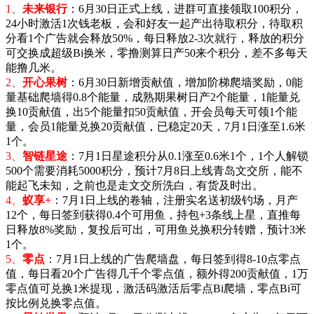
1、
未来银行
：6月30日正式上线，进群可直接领取100积分，
24小时激活1次钱老板，会和好友一起产出待取积分，待取积
分看1个广告就会释放50%，每日释放2-3次就行，释放的积分
可交换成超级Bi换米，零撸测算日产50来个积分，差不多每天
能撸几米。
2、
开心果树
：6月30日新增贡献值，增加阶梯爬墙奖励，0能
量基础爬墙得0.8个能量，成熟期果树日产2个能量，1能量兑
换10贡献值，出5个能量扣50贡献值，开会员每天可领1个能
量，会员1能量兑换20贡献值，已稳定20天，7月1日涨至1.6米
1个。
3、
智链星途
：7月1日星途积分从0.1涨至0.6米1个，1个人解锁
500个需要消耗5000积分，预计7月8日上线青岛文交所，能不
能起飞未知，之前也是走文交所洗白，有货及时出。
4、
蚁享+
：7月1日上线的卷轴，注册实名送初级钓场，月产
12个，每日签到获得0.4个可用鱼，持包+3条线上星，直推每
日释放8%奖励，复投后可出，可用鱼兑换积分转赠，预计3米
1个。
5、
零点
：7月1日上线的广告爬墙盘，每日签到得8-10点零点
值，每日看20个广告得几千个零点值，额外得200贡献值，1万
零点值可兑换1米提现，激活码激活后零点Bi爬墙，零点Bi可
按比例兑换零点值。