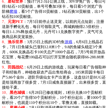
6、
星钻世界
：预计7月2-3日公测上线，30VIP免广告，每日可
得1钻石+10贡献值，单号可叠加3张卡，每日看5个浏览广告
阶梯
爬墙
，看5个广告得10贡献值，1钻石换50贡献值，出1个
钻石扣100贡献值。
7、
元宠PET
：7月5日前停止送灵宠，以前的元点短剧，注册
送新手孵化礼包，每日可领取灵气，商城购物得2.5倍积分，
每日1-1.3%释放成元丹，元丹可1:1兑换数字资产，灵气可兑
换商品和灵宠装扮。
8、
渔乐世界
：3月25日上线的3D钓鱼
游戏
，6月6日上线晶石
卡，7月1日鱼罐头已涨到12.8米1个，9.8的鱼罐头稳定3个来
月，600K兑换晶石卡100天总产1000个晶石，7月5号前开放晶
石宝匣，每花费100晶石可以打开宝匣会随机获得66-288.88米
红包。
9、
田园战纪
：6月29日上线的游戏盘，
玩家每日看广告领取种
子和经验丹，种植收获农产品出售给商会，185米田园卡每日
产5.86个金Bi，进阶升级仙女卡产出更多，这盘估计是BUG还
是给顶商放了很多货，7月1日咸鱼直接蹦了，出来很多货，直
接给干废。
10、
黑色城镇
：6月28日已修改规则，1积分兑换10个贡献积
分，看20个广告得50个贡献积分，10个积分起出，要1000个贡
献积分，也就是110个积分出10个，零撸太难，直接卸载。
11、
星潮小镇
：7月1日取消手续费和互转功能，1金Bi搭配1贡