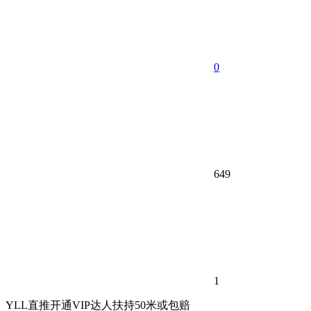
0
649
1
YLL直推开通VIP达人扶持50米或包赔