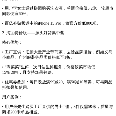
• 用户李女士通过拼团购买洗衣液，单瓶价格仅3.2米，较超市
同款便宜60%。
• 百亿补贴频道中的iPhone 15 Pro，较官方价低800米。
2. 淘宝特价版——源头好货集中营
核心优势：
• 工厂直供：汇聚大量产业带商家，去除品牌溢价，例如义乌
小商品、广州服装等品类价格低至1折。
• “淘菜菜”生鲜：次日达生鲜服务，价格较菜市场低
15%-20%，且支持坏果包赔。
• 优惠券叠加：每日发放满99减20、满50减10等券，可与商品
折扣叠加使用。
用户案例：
• 用户张先生购买工厂直供的男士T恤，3件仅需59米，质量与
商场200米单品相当。