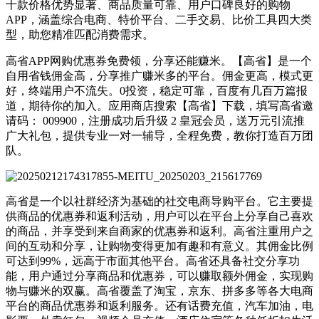
十款价格优势显著、商品质量可靠、用户口碑良好的购物
APP，涵盖综合电商、特价平台、二手交易、比价工具四大类
型，助您精准匹配消费需求。
高省APP网购优惠券免费领，分享还能赚米。【高省】是一个
自用省钱佣金高，分享推广赚米多的平台。佣金更高，模式更
好，终端用户不流失。0投资，稳定可靠，百度有几百万篇报
道，期待你的加入。应用商店搜索【高省】下载，填写高省邀
请码： 009900，注册成功后升级 2 皇冠会员，送万元引流推
广大礼包，提供专业一对一辅导，全程免费，教你打造百万团
队。
高省是一个以社群经济为基础的社交电商导购平台。它主要提
供商品的优惠券和返利活动，用户可以在平台上分享自己喜欢
的商品，并享受到来自商家的优惠券和返利。高省注重用户之
间的互动和分享，让购物变得更加有趣和有意义。其佣金比例
可达到99%，远高于市面其他平台。高省还具备社交分享功
能，用户通过分享商品和优惠券，可以赚取额外佣金，实现购
物与赚米的双赢。高省覆盖了淘宝，京东、拼多多等各大电商
平台的商品优惠券和返利服务。还有话费充值，汽车加油，电