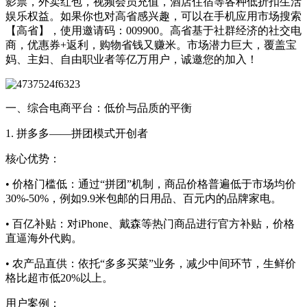
影票，外卖红包，视频会员充值，酒店住宿等各种低折扣生活
娱乐权益。如果你也对高省感兴趣，可以在手机应用市场搜索
【高省】，使用邀请码：009900。高省基于社群经济的社交电
商，优惠券+返利，购物省钱又赚米。市场潜力巨大，覆盖宝
妈、主妇、自由职业者等亿万用户，诚邀您的加入！
一、综合电商平台：低价与品质的平衡
1. 拼多多——拼团模式开创者
核心优势：
• 价格门槛低：通过“拼团”机制，商品价格普遍低于市场均价
30%-50%，例如9.9米包邮的日用品、百元内的品牌家电。
• 百亿补贴：对iPhone、戴森等热门商品进行官方补贴，价格
直逼海外代购。
• 农产品直供：依托“多多买菜”业务，减少中间环节，生鲜价
格比超市低20%以上。
用户案例：