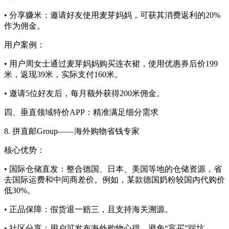
• 分享赚米：邀请好友使用麦芽妈妈，可获其消费返利的20%
作为佣金。
用户案例：
• 用户周女士通过麦芽妈妈购买连衣裙，使用优惠券后价199
米，返现39米，实际支付160米。
• 邀请5位好友后，每月额外获得200米佣金。
四、垂直领域特价APP：精准满足细分需求
8. 拼直邮Group——海外购物省钱专家
核心优势：
• 国际仓储直发：整合德国、日本、美国等地的仓储资源，省
去国际运费和中间商差价。例如，某款德国奶粉较国内代购价
低30%。
• 正品保障：假货退一赔三，且支持海关溯源。
• 社区分享：用户可发布海外购物心得，避免“盲买”踩坑。