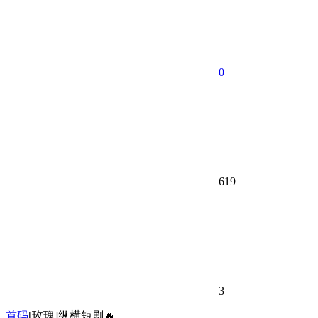
0
619
3
首码
[玫瑰]纵横短剧🔥