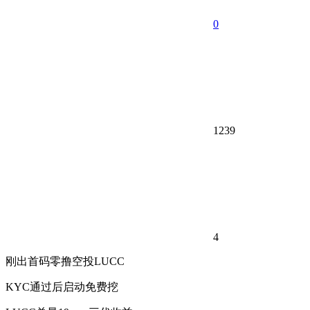
0
1239
4
刚出首码零撸空投LUCC
KYC通过后启动免费挖