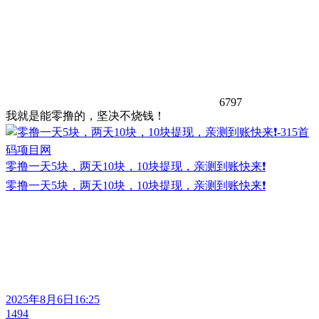
6797
我就是能零撸的，坚决不烧钱！
零撸一天5块，两天10块，10块提现，亲测到账快来❗️
零撸一天5块，两天10块，10块提现，亲测到账快来❗️
2025年8月6日16:25
1494