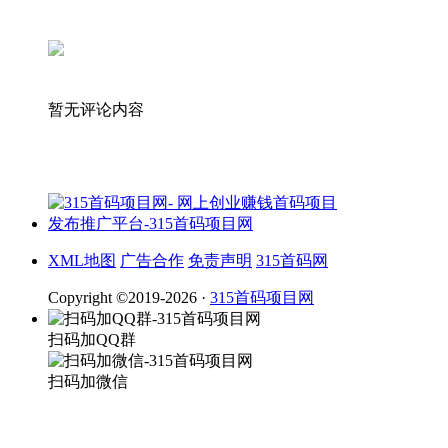
暂无评论内容
XML地图
广告合作
免责声明
315首码网
Copyright ©2019-2026 ·
315首码项目网
扫码加QQ群
扫码加微信