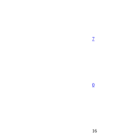
7
0
16