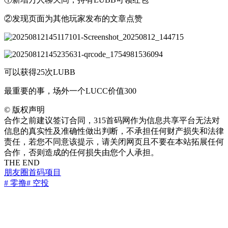
②发现页面为其他玩家发布的文章点赞
可以获得25次LUBB
最重要的事，场外一个LUCC价值300
©
版权声明
合作之前建议签订合同，315首码网作为信息共享平台无法对
信息的真实性及准确性做出判断，不承担任何财产损失和法律
责任，若您不同意该提示，请关闭网页且不要在本站拓展任何
合作，否则造成的任何损失由您个人承担。
THE END
朋友圈
首码项目
# 零撸
# 空投