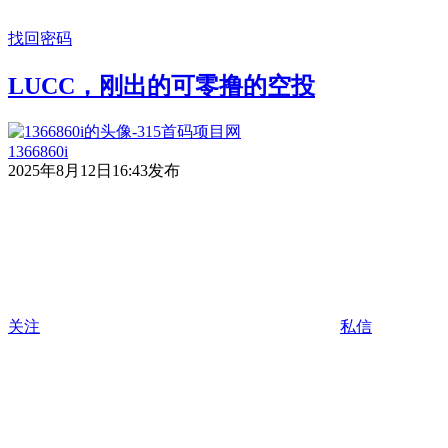
找回密码
LUCC，刚出的可零撸的空投
1366860i
2025年8月12日16:43发布
关注
私信