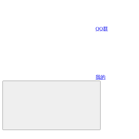
QQ群
我的