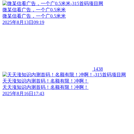
微某信看广告，一个广0.5米米
微某信看广告，一个广0.5米米
2025年8月13日09:19
1438
天天涨知识内测首码！名额有限！冲啊！
天天涨知识内测首码！名额有限！冲啊！
2025年8月16日17:43