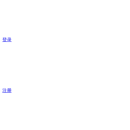
登录
注册