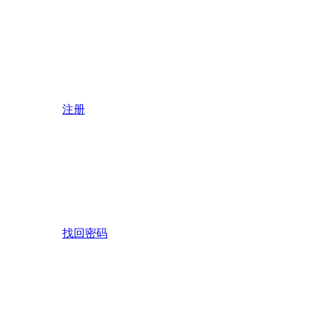
注册
找回密码