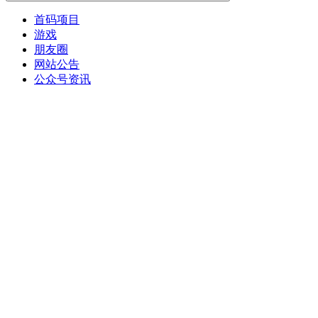
首码项目
游戏
朋友圈
网站公告
公众号资讯