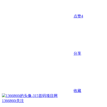
点赞
4
分享
收藏
1366860i
关注