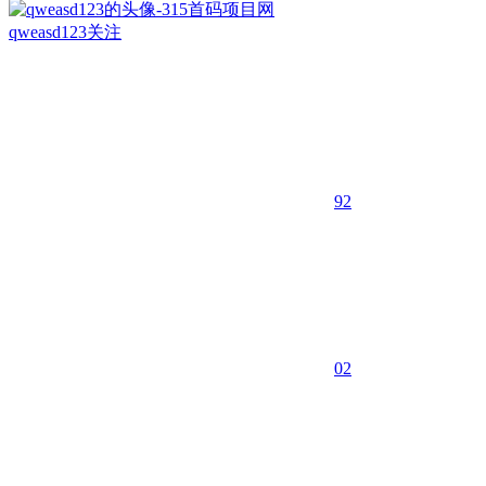
qweasd123
关注
92
0
2