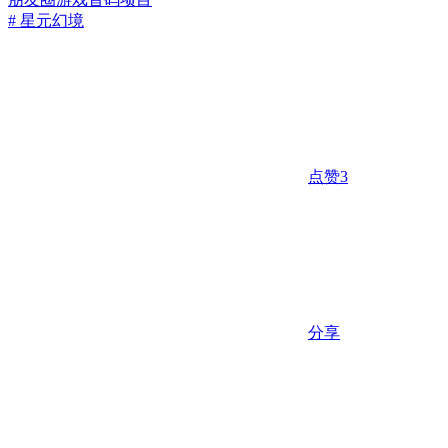
# 星元幻境
点赞
3
分享