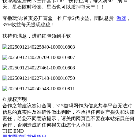
投绿黑金居民卡三件套卡750，扶持拉满，每天润30，润50
天。星石随时秒卖。星石也可以质押每天**！！
零撸玩法:首页必开盲盒，推广拿2代收益。团队悬赏+
游戏
，
35%收益每天提现稳稳！
扶持包满意，进群红包领到手软
©
版权声明
合作之前建议签订合同，315首码网作为信息共享平台无法对
信息的真实性及准确性做出判断，不承担任何财产损失和法律
责任，若您不同意该提示，请关闭网页且不要在本站拓展任何
合作，否则造成的任何损失由您个人承担。
THE END
朋友圈
游戏
首码项目