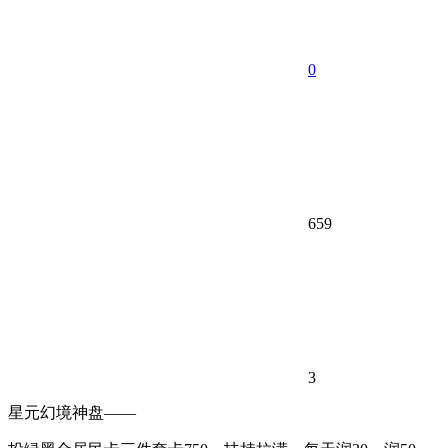
0
659
3
星元幻境神盘——