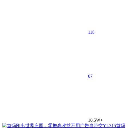
118
0
7
10.5W+