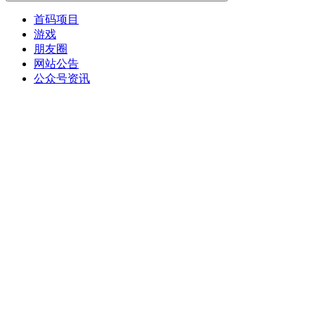
首码项目
游戏
朋友圈
网站公告
公众号资讯