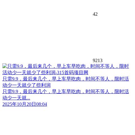
42
9213
只需9.9，最后来几个，早上车早吃肉，时间不等人，限时活
动少一天就少了些利润
只需9.9，最后来几个，早上车早吃肉，时间不等人，限时活
动少一天就...
2025年10月20日08:04