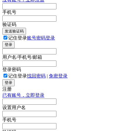
手机号
验证码
发送验证码
记住登录
账号密码登录
登录
用户名/手机号/邮箱
登录密码
记住登录
找回密码
|
免密登录
登录
注册
已有账号，立即登录
设置用户名
手机号