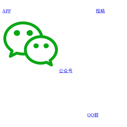
APP
投稿
公众号
QQ群