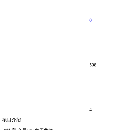
0
508
4
项目介绍