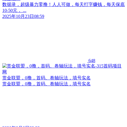
数据录，超级暴力零撸！人人可做，每天打字赚钱，每天保底
10-50元， ...
2025年10月23日08:59
648
赏金联盟，0撸，首码、卷轴玩法，填号实名
赏金联盟，0撸，首码、卷轴玩法，填号实名