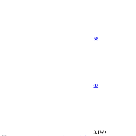
58
0
2
3.1W+