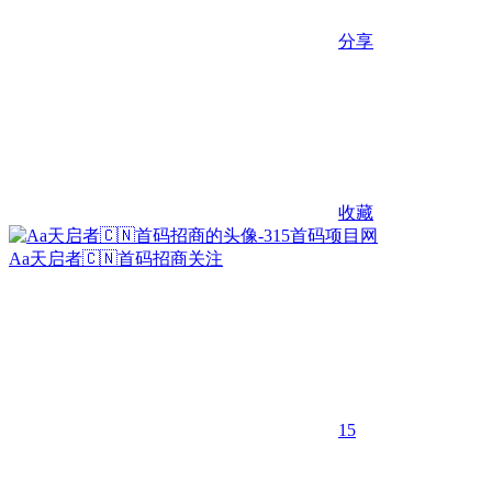
分享
收藏
Aa天启者🇨🇳首码招商
关注
15