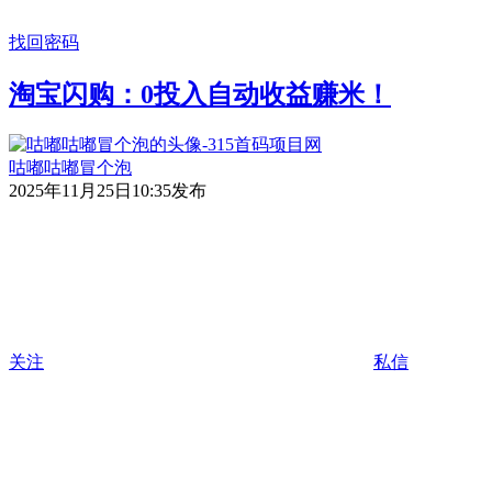
找回密码
淘宝闪购：0投入自动收益赚米！
咕嘟咕嘟冒个泡
2025年11月25日10:35发布
关注
私信