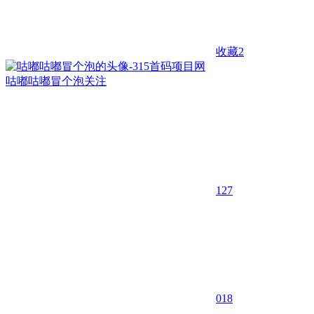
收藏
2
咕嘟咕嘟冒个泡
关注
127
0
18