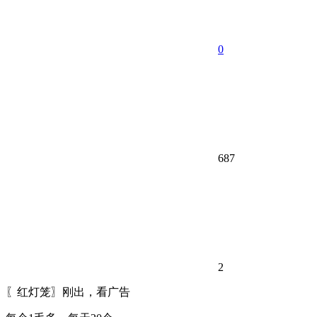
0
687
2
〖红灯笼〗刚出，看广告