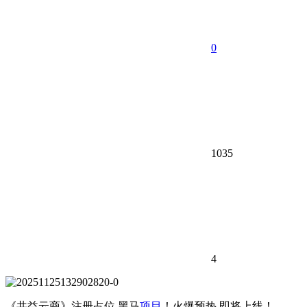
0
1035
4
《共益云商》注册占位 黑马
项目
！火爆预热 即将上线！