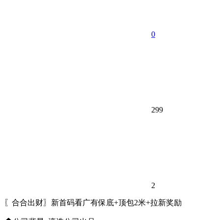
0
299
2
〖合合出财〗新首码看广有保底+顶包2米+拉新奖励