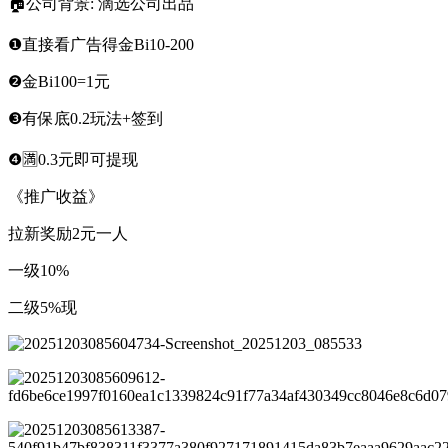
🏠公司背景: 滴选公司出品
❶直接看广告得金Bi10-200
❷金Bi100=1元
❸有保底0.2玩法+签到
❹🈵0.3元即可提现
《推广收益》
拉新奖励2元一人
一级10%
二级5%现