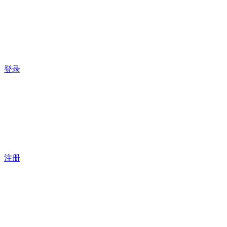
登录
注册