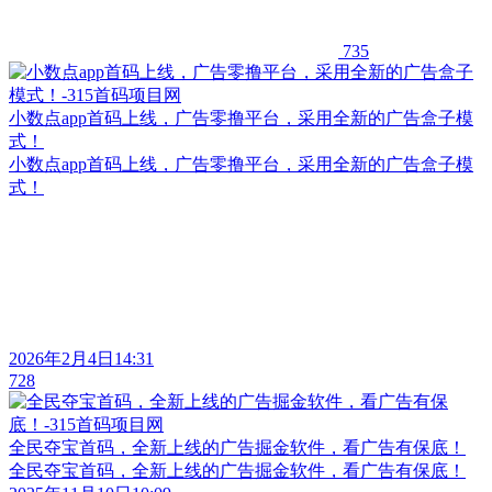
735
小数点app首码上线，广告零撸平台，采用全新的广告盒子模
式！
小数点app首码上线，广告零撸平台，采用全新的广告盒子模
式！
2026年2月4日14:31
728
全民夺宝首码，全新上线的广告掘金软件，看广告有保底！
全民夺宝首码，全新上线的广告掘金软件，看广告有保底！