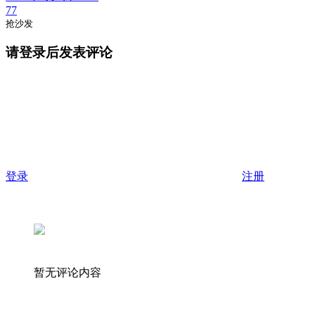
77
抢沙发
请登录后发表评论
登录
注册
暂无评论内容