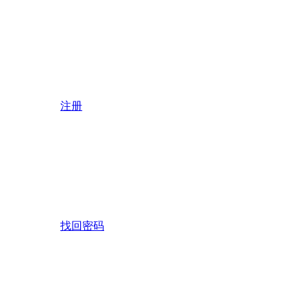
注册
找回密码