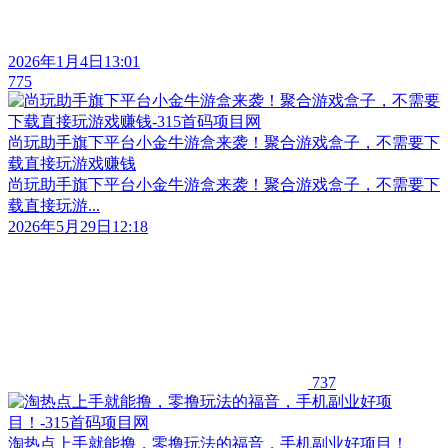
2026年1月4日13:01
775
尚玩助手旗下平台小金牛游盒来袭！聚合游戏盒子，不需要下
载直接玩游戏赚钱
尚玩助手旗下平台小金牛游盒来袭！聚合游戏盒子，不需要下
载直接玩游...
2026年5月29日12:18
737
淘热点上手就能撸，零撸玩法的福音，手机副业好项目！