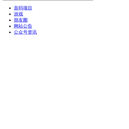
首码项目
游戏
朋友圈
网站公告
公众号资讯