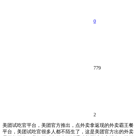
0
779
2
美团试吃官平台，美团官方推出，点外卖拿返现的外卖霸王餐
平台，美团试吃官很多人都不陌生了，这是美团官方出的外卖