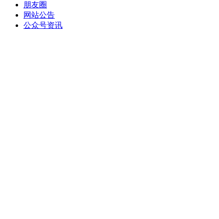
朋友圈
网站公告
公众号资讯