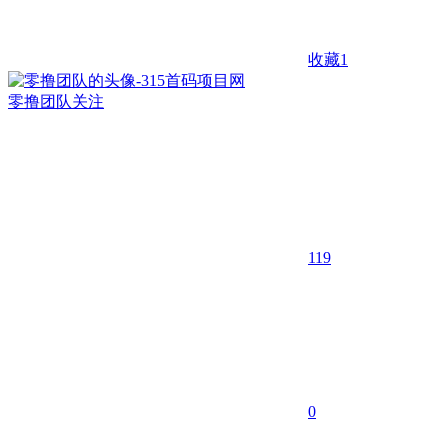
收藏
1
零撸团队
关注
119
0