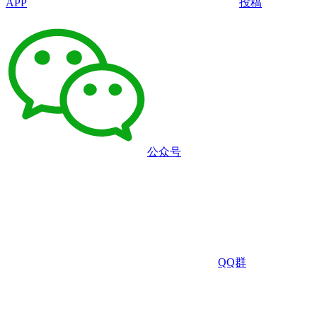
APP
投稿
公众号
QQ群