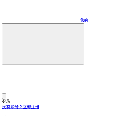
我的
登录
没有账号？立即注册