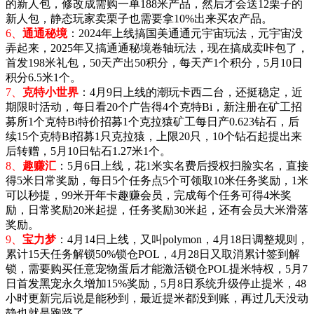
的新人包，修改成需购一单188米产品，然后才会送12栗子的
新人包，静态玩家卖栗子也需要拿10%出来买农产品。
6、
通通秘境
：2024年上线搞国美通通元宇宙玩法，元宇宙没
弄起来，2025年又搞通通秘境卷轴玩法，现在搞成卖咔包了，
首发198米礼包，50天产出50积分，每天产1个积分，5月10日
积分6.5米1个。
7、
克特小世界
：4月9日上线的潮玩卡西二台，还挺稳定，近
期限时活动，每日看20个广告得4个克特Bi，新注册在矿工招
募所1个克特Bi
特价招募1个克拉猿矿工每日产0.623钻石，后
续15个克特Bi招募1只克拉猿，上限20只，10个钻石起提出来
后转赠，5月10日钻石1.27米1个。
8、
趣赚汇
：5月6日上线，花1米实名费后授权扫脸实名，直接
得5米日常奖励，每日5个任务点5个可领取10米任务奖励，1米
可以秒提，99米开年卡趣赚会员，完成每个任务可得4米奖
励，日常奖励20米起提，任务奖励30米起，还有会员大米滑落
奖励。
9、
宝力梦
：4月14日上线，又叫polymon，
4月18日调整规则，
累计15天任务解锁50%锁仓POL，4月28日又取消累计签到解
锁，需要购买任意宠物蛋后才能激活锁仓POL提米特权，5月7
日首发黑宠永久增加15%奖励，5月8日系统升级停止提米，48
小时更新完后说是能秒到，最近提米都没到账，再过几天没动
静也就是跑路了。