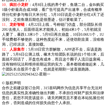
10、
疯狂小龙虾
：4月8日上线的养个虾，鱼塘二台，金Bi购买
1级小虾最高合成38级，看广告可提高产出速率，合成有概率
得分红虾参与每日大米分红，5月10日说是小龙虾分红4天了还
没到，之前鱼塘后期也是很墨迹，估计要歇菜了。
11、
龙虾智链
：
4月22日上线，号称链门仿盘，部分团队长得
20U去推人，后面得花米才能推人，初始4米1个，5月初就没
人要了，暴跌1.3米1个，5月9日再次崩盘，10日0.06U1个，1U
手续费都不够使的，这种热度起不来，还使劲割韭菜，没啥格
局，已经凉凉，直接卸载。
12、
人脉集市
：5月10日官方群解散，APP进不去，应该是跑
路了，5月6日公测上线，橡木方给团队长说的拉1个给1米，后
面就不回话了，开盘也有成本，而且这个圈子人流日益衰竭，
没有独特玩法和维持前期运营的实力，基本都很难做起来，几
个团队长合股开个盘子，也就是初期割一波直接跑路。
©
版权声明
合作之前建议签订合同，315首码网作为信息共享平台无法对
信息的真实性及准确性做出判断，不承担任何财产损失和法律
责任，若您不同意该提示，请关闭网页且不要在本站拓展任何
合作，否则造成的任何损失由您个人承担。