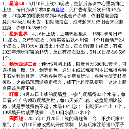
1、
星途3.0
：5月10日上线3.0玩法，更新后赤珠中心重新绑定
上级，每日赤珠阶梯0参与
爬墙
，无广告领取后次日得0.5赤
珠，2.0版本的曜辰阶梯到40级也会产赤珠，依旧是老套路，
爬到6-8级后就出货，初期能撸点，泡沫起来后依旧会来回割
韭菜，赤珠10-35米1个。
2、
星辉世界
：4月6日上线，近期热度极高，168闪卡每日产
1.1星石，总产50星石，0撸实名后就不用管，1个月自动产2.4
个星石，第13天可直接出1个星石，星石0转赠手续费，有点
2023年潮玩宇宙的趋势，反正有星石就出，5月10日星石6.5米
1个。
3、
畅玩西游二台
：预计6月初上线，限量首发680米1套卡，可
选择佛、魔、道、剑等角色，通过主线试炼和副本试炼得各种
玉石材料道具等，还有各种竞技类新奇玩法，各种大型竞技类
模型，之前畅玩西游稳定很久，线下地推团队挺强，这次上新
台应该热度不错。
4、
盯赚
：
4月22日上线的爬墙盘，0参与爬墙得0.5个水晶，每
日看5个广告领取爬墙奖励，每15天减产1轮，这盘近期比较
稳，就是手续费伤不起，水晶10个起出，初期要20个出10个，
10级墙开始减手续费，5月10日水晶1.7米1个
5、
圆圆鲤
：2025年11月20日上线的嗨鲤鱼二台，不少玩家都
撸到了，5月10日修改规则开始限制，从新玩家注册送15栗子