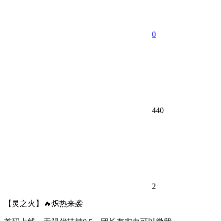
0
440
2
【灵之火】🔥炽热来袭