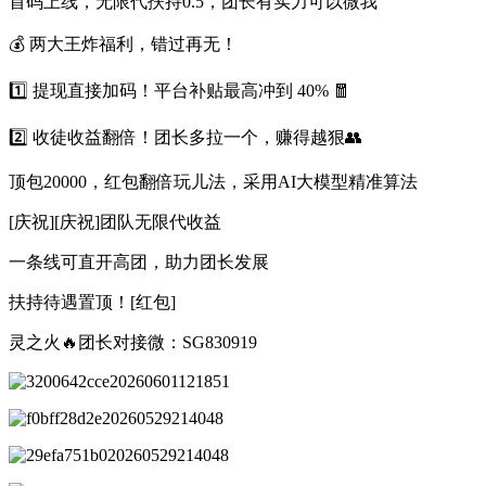
首码上线，无限代扶持0.5，团长有实力可以微我
💰 两大王炸福利，错过再无！
1️⃣ 提现直接加码！平台补贴最高冲到 40% 🧧
2️⃣ 收徒收益翻倍！团长多拉一个，赚得越狠👥
顶包20000，红包翻倍玩儿法，采用AI大模型精准算法
[庆祝][庆祝]团队无限代收益
一条线可直开高团，助力团长发展
扶持待遇置顶！[红包]
灵之火🔥团长对接微：SG830919