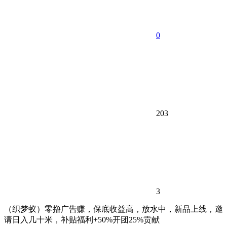
0
203
3
（织梦蚁）零撸广告赚，保底收益高，放水中，新品上线，邀
请日入几十米，补贴福利+50%开团25%贡献