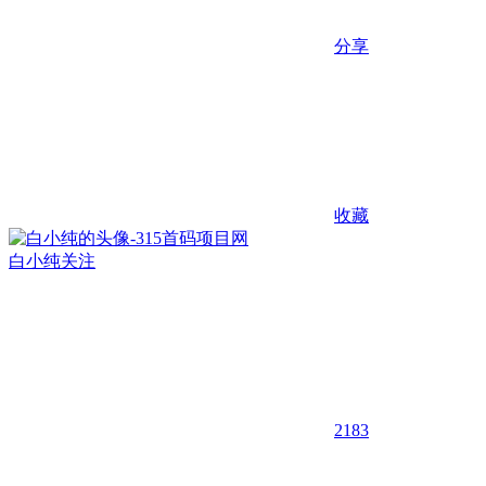
分享
收藏
白小纯
关注
2183