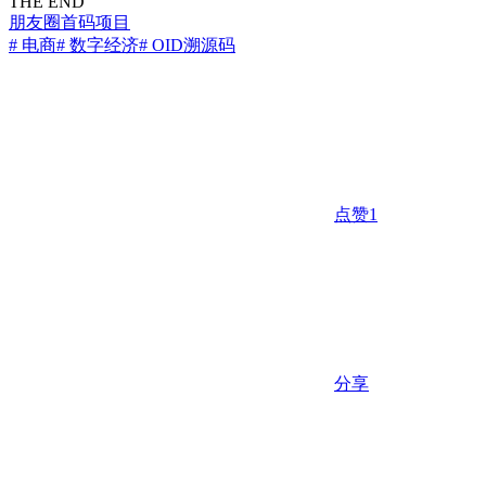
THE END
朋友圈
首码项目
# 电商
# 数字经济
# OID溯源码
点赞
1
分享