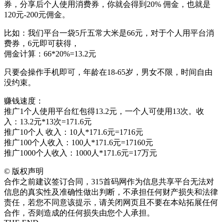
券，分享后个人使用消费券，你就会得到20% 佣金，也就是
120元-200元佣金。
比如：我们平台一袋5斤五常大米是66元，对于个人用平台消
费券，6元即可获得，
佣金计算：66*20%=13.2元
只要会操作手机即可，年龄在18-65岁，男女不限，时间自由
没约束。
赚钱速度：
推广1个人使用平台红包得13.2元，一个人可使用13次。收
入：13.2元*13次=171.6元
推广10个人 收入：10人*171.6元=1716元
推广100个人收入：100人*171.6元=17160元
推广1000个人收入：1000人*171.6元=17万元
©
版权声明
合作之前建议签订合同，315首码网作为信息共享平台无法对
信息的真实性及准确性做出判断，不承担任何财产损失和法律
责任，若您不同意该提示，请关闭网页且不要在本站拓展任何
合作，否则造成的任何损失由您个人承担。