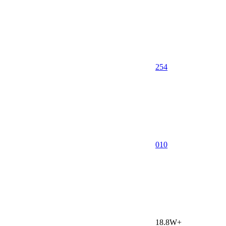
254
0
10
18.8W+