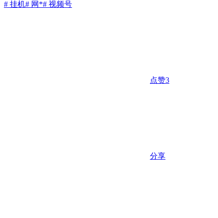
# 挂机
# 网*
# 视频号
点赞
3
分享