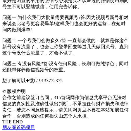
最好是闲置的不用的微信号必须是实名认证过的微信使用期间
号主不可以登陆微信，使用完告诉你。
问题一:为什么我们大批量需要视频号?答:因为视频号新号相对
来说会比老号更容易爆单!这样我们也会更好的运营，在短时
间内做到爆单!
问题二:一个号我们会做多久?答:一直都会做的，就算是你这个
新号没有流量了，也会让你登录回去等过几天做回流号。直到
这个号没什么流量了，才会不做了。
问题三:有没有风险?答:没有任何风险，长期可做纯绿色，同时
还能帮你养微信视频号的权重。
想了解可以➕微L19133772375
©
版权声明
合作之前建议签订合同，315首码网作为信息共享平台无法对
信息的真实性及准确性做出判断，不承担任何财产损失和法律
责任，若您不同意该提示，请关闭网页且不要在本站拓展任何
合作，否则造成的任何损失由您个人承担。
THE END
朋友圈
首码项目