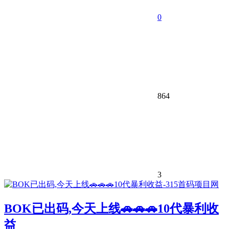
0
864
3
BOK已出码,今天上线🚗🚗🚗10代暴利收
益