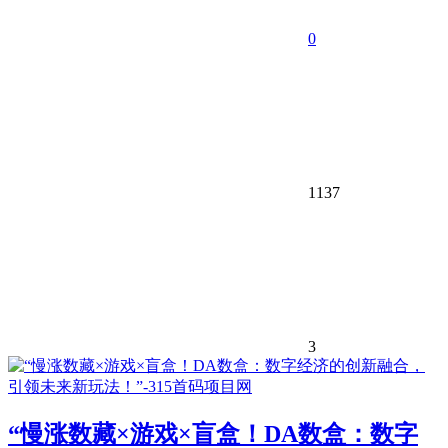
0
1137
3
“慢涨数藏×游戏×盲盒！DA数盒：数字