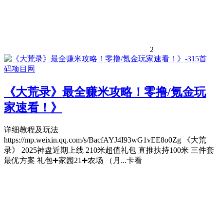
2
《大荒录》最全赚米攻略！零撸/氪金玩
家速看！》
详细教程及玩法
https://mp.weixin.qq.com/s/BacfAYJ4I93wG1vEE8o0Zg 《大荒
录》 2025神盘近‮上期‬线 210米超‮礼值‬包 直推扶持100米 三件套‮
优最‬方案 礼包➕家园21➕农场 （月‮看卡...