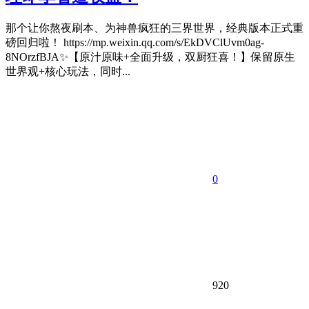
那个让你熬夜刷本、为神兽疯狂的三界世界，经典版本正式重
磅回归啦！ https://mp.weixin.qq.com/s/EkDVClUvm0ag-
8NOrzfBJA✨【原汁原味+全面升级，双厨狂喜！】保留原生
世界观+核心玩法，同时...
0
920