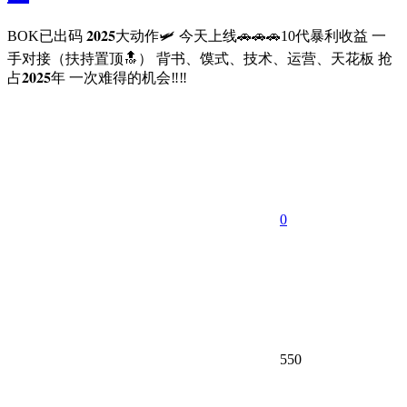
BOK已出码 𝟐𝟎𝟐𝟓大动作🛩️ 今天上线🚗🚗🚗10代暴利收益 一
手对接（扶持置顶🔝） 背书、馍式、技术、运营、天花板 抢
占𝟐𝟎𝟐𝟓年 一次难得的机会‼️‼️
0
550