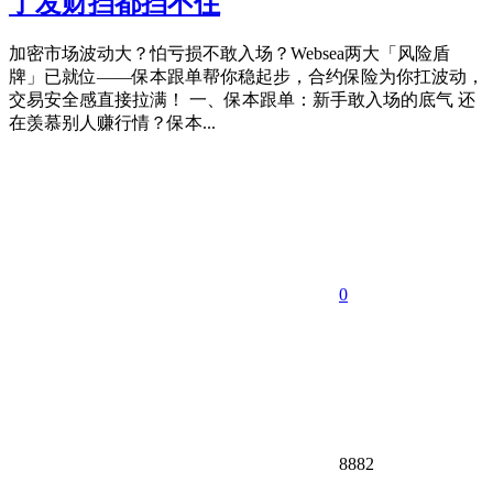
了发财挡都挡不住
加密市场波动大？怕亏损不敢入场？Websea两大「风险盾
牌」已就位——保本跟单帮你稳起步，合约保险为你扛波动，
交易安全感直接拉满！ 一、保本跟单：新手敢入场的底气 还
在羡慕别人赚行情？保本...
0
8882