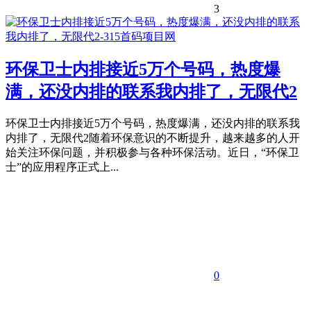
3
环保卫士内排接近5万个号码，热度爆
满，还没内排的联系我内排了，无限代2
环保卫士内排接近5万个号码，热度爆满，还没内排的联系我
内排了，无限代2随着环保意识的不断提升，越来越多的人开
始关注环保问题，并积极参与各种环保活动。近日，“环保卫
士”的应用程序正式上...
0