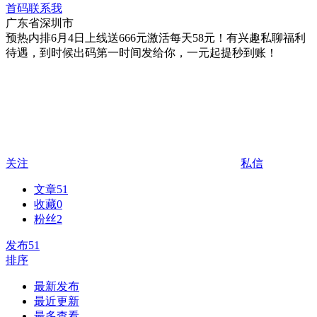
首码联系我
广东省深圳市
预热内排6月4日上线送666元激活每天58元！有兴趣私聊​福利
待遇，到时候出码第一时间发给你，一元起提秒到账！
关注
私信
文章
51
收藏
0
粉丝
2
发布
51
排序
最新发布
最近更新
最多查看