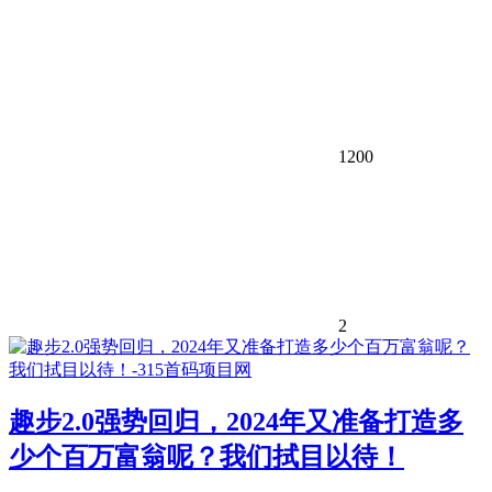
1200
2
趣步2.0强势回归，2024年又准备打造多
少个百万富翁呢？我们拭目以待！